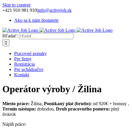
Skip to content
+421 910 981 910
|
info@activejob.sk
Ako sa k nám dostanete
Hľadať:
Pracovné ponuky
Pre firmy
Registrácia
Pre uchádzačov
Kontakt
Operátor výroby / Žilina
Miesto práce:
Žilina,
Ponúkaný plat
(brutto):
od 920€ + bonusy ,
Termín nástupu:
dohodou,
Druh pracovného pomeru:
plný
úväzok
Náplň práce: