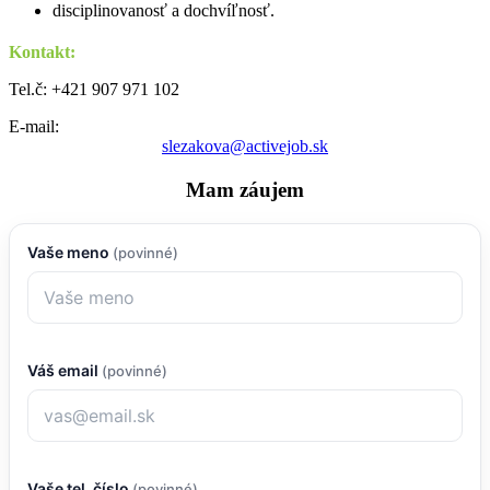
disciplinovanosť a dochvíľnosť.
Kontakt:
Tel.č: +421 907 971 102
E-mail:
slezakova@activejob.sk
Mam záujem
Vaše meno
(povinné)
Váš email
(povinné)
Vaše tel. číslo
(povinné)