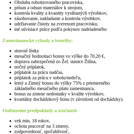
Obsluha robotizovaného pracoviska,
prísun a odsun materiálov k strojom,
kontrola kvality a kvantity vyrábaných výrobkov,
zásobovanie, nakladanie a kontrola výrobkov,
udržiavanie čistoty na zverenom pracovisku,
iné súvisiace práce podľa pokynov nadriadeného
Zamestnanecké výhody a benefity:
stravné lístky
mesačný hodnotiaci bonus vo výške do 70,20 €,
doprava zabezpečená zo Žel. stanice Žilina,
nočný príplatok,
príplatok za prácu nadčas,
príplatok za prácu v sobotu/nedeľu,
letný a Zimný bonus do výšky 75% z priemerného
základného mesačného platu zamestnanca,
bonus za zistene nedostatky v kvalite výrobkov,
kvartálny dochádzkový bonu (v závislosti od dochádzky).
Osobnostné predpoklady a zručnosti
vek min. 18 rokov,
ochota pracovať na 3 zmeny,
zodpovednosť, spoľahlivosť,